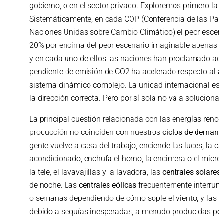
gobierno, o en el sector privado. Exploremos primero l
Sistemáticamente, en cada COP (Conferencia de las Pa
Naciones Unidas sobre Cambio Climático) el peor escen
20% por encima del peor escenario imaginable apenas
y en cada uno de ellos las naciones han proclamado ac
pendiente de emisión de CO2 ha acelerado respecto al 
sistema dinámico complejo. La unidad internacional es
la dirección correcta. Pero por sí sola no va a solucion
La principal cuestión relacionada con las energías reno
producción no coinciden con nuestros
ciclos de dema
gente vuelve a casa del trabajo, enciende las luces, la c
acondicionado, enchufa el horno, la encimera o el mic
la tele, el lavavajillas y la lavadora, las
centrales solare
de noche. Las
centrales eólicas
frecuentemente interru
o semanas dependiendo de cómo sople el viento, y las
debido a sequías inesperadas, a menudo producidas po