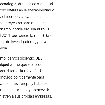
tecnología
, órdenes de magnitud
ho interés en la sostenibilidad y
 el mundo y al capital de
ar proyectos para atenuar el
mbargo, podría ser una
burbuja
,
l 2011, que perdió la mitad de su
les de investigadores, y llevando
ible.
como íbamos diciendo,
UBS
níquel
el año que viene, de
orar el tema, la mayoría de
 movido políticamente para
ica mientras Europa y Estados
pandemia que si hay escasez de
nistren a sus propias empresas,