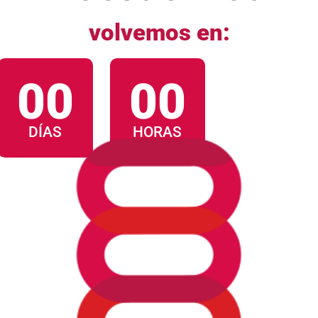
volvemos en:
00
00
DÍAS
HORAS