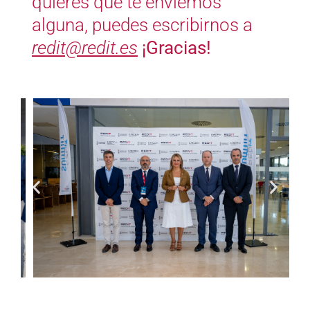
quieres que te enviemos
alguna, puedes escribirnos a
redit@redit.es
¡Gracias!