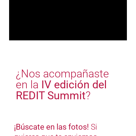
¿Nos acompañaste
en la
IV edición del
REDIT Summit
?
¡Búscate en las fotos!
Si