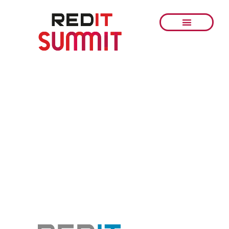
¡Gracias por haber
participado
en la cuarta edición
del
REDIT Summit
!