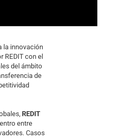
a la innovación
or REDIT con el
ales del ámbito
ransferencia de
etitividad
lobales,
REDIT
entro entre
ovadores. Casos