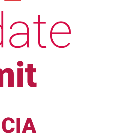
date
it
NCIA