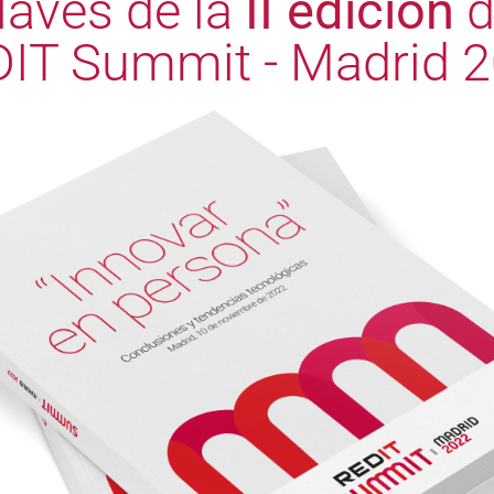
laves de la
II edición
d
IT Summit - Madrid 