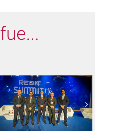
ue...