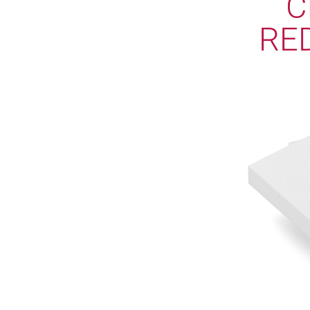
C
RED