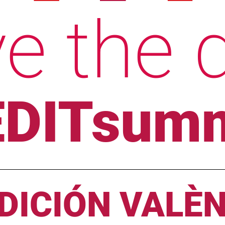
e the 
DITsumm
 EDICIÓN VALÈ