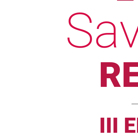
Sav
RE
III